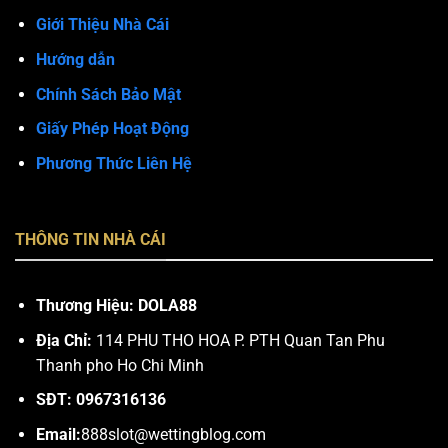
Giới Thiệu Nhà Cái
Hướng dẫn
Chính Sách Bảo Mật
Giấy Phép Hoạt Động
Phương Thức Liên Hệ
THÔNG TIN NHÀ CÁI
Thương Hiệu: DOLA88
Địa Chỉ:
114 PHU THO HOA P. PTH Quan Tan Phu
Thanh pho Ho Chi Minh
SĐT:
0967316136
Email:
888slot@wettingblog.com