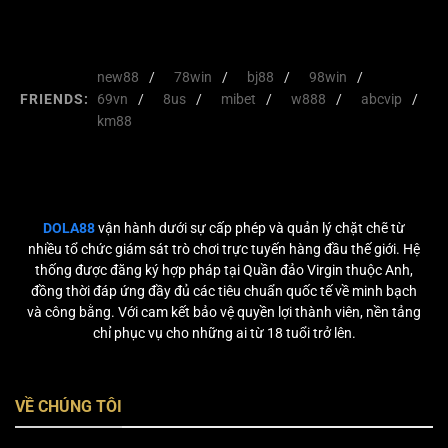
new88
78win
bj88
98win
FRIENDS:
69vn
8us
mibet
w888
abcvip
km88
DOLA88
vận hành dưới sự cấp phép và quản lý chặt chẽ từ
nhiều tổ chức giám sát trò chơi trực tuyến hàng đầu thế giới. Hệ
thống được đăng ký hợp pháp tại Quần đảo Virgin thuộc Anh,
đồng thời đáp ứng đầy đủ các tiêu chuẩn quốc tế về minh bạch
và công bằng. Với cam kết bảo vệ quyền lợi thành viên, nền tảng
chỉ phục vụ cho những ai từ 18 tuổi trở lên.
VỀ CHÚNG TÔI