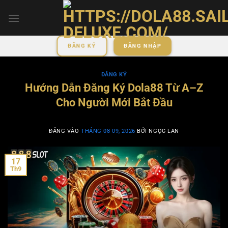
Bỏ
qua
nội
dung
ĐĂNG KÝ
ĐĂNG NHẬP
ĐĂNG KÝ
Hướng Dẫn Đăng Ký Dola88 Từ A–Z
Cho Người Mới Bắt Đầu
ĐĂNG VÀO
THÁNG 08 09, 2026
BỞI
NGỌC LAN
17
Th9