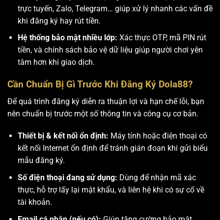
trực tuyến, Zalo, Telegram… giúp xử lý nhanh các vấn đề
khi đăng ký hay rút tiền.
Hệ thống bảo mật nhiều lớp:
Xác thực OTP, mã PIN rút
tiền, và chính sách bảo vệ dữ liệu giúp người chơi yên
tâm hơn khi giao dịch.
Cần Chuẩn Bị Gì Trước Khi Đăng Ký Dola88?
Để quá trình đăng ký diễn ra thuận lợi và hạn chế lỗi, bạn
nên chuẩn bị trước một số thông tin và công cụ cơ bản.
Thiết bị & kết nối ổn định:
Máy tính hoặc điện thoại có
kết nối Internet ổn định để tránh gián đoạn khi gửi biểu
mẫu đăng ký.
Số điện thoại đang sử dụng:
Dùng để nhận mã xác
thực, hỗ trợ lấy lại mật khẩu, và liên hệ khi có sự cố về
tài khoản.
Email cá nhân (nếu có):
Giúp tăng cường bảo mật,