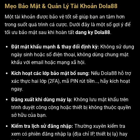
Mẹo Bảo Mật & Quản Lý Tài Khoản Dola88
Một tài khoản được bảo vệ tốt sẽ giúp bạn an tâm hơn
trong suốt quá trình cá cược. Dưới đây là một số gợi ý để
tối ưu bảo mật sau khi hoàn tất
dang ky Dola88
.
Đặt mật khẩu mạnh & thay đổi định kỳ:
Không sử dụng
ngày sinh hoặc số điện thoại, không dùng chung mật
khẩu với email hoặc mạng xã hội.
Kích hoạt các lớp bảo mật bổ sung:
Nếu Dola88 hỗ trợ
xác thực hai lớp (2FA), mã PIN rút tiền…, hãy kích hoạt
ngay.
Đăng xuất khi dùng máy lạ:
Không lưu mật khẩu trên
trình duyệt công cộng hoặc thiết bị không thuộc quyền
sở hữu của bạn.
Kiểm tra lịch sử đăng nhập:
Thường xuyên kiểm tra
xem có phiên đăng nhập lạ (địa chỉ IP, thiết bị lạ) hay