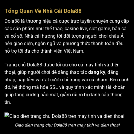
Tổng Quan Về Nhà Cái Dola88
Dola88 là thương hiệu cá cược trực tuyến chuyên cung cấp
các sản phẩm như thể thao, casino live, slot game, bắn cá
và xổ số. Nhà cái hướng tới đối tượng người chơi châu Á
nên giao diện, ngôn ngữ và phương thức thanh toán đều
hỗ trợ tối đa cho thành viên Việt Nam.
Trang chủ Dola88 được tối ưu cho cả máy tính và điện
thoại, giúp người chơi dễ dàng thao tác
dang ky
, đăng
nhập, nạp tiền và đặt cược chỉ trong vài cú chạm. Bên cạnh
đó, hệ thống mã hóa SSL và quy trình xác minh tài khoản
giúp tăng cường bảo mật, giảm rủi ro bị đánh cắp thông
tin.
Giao dien trang chu Dola88 tren may tinh va dien thoai