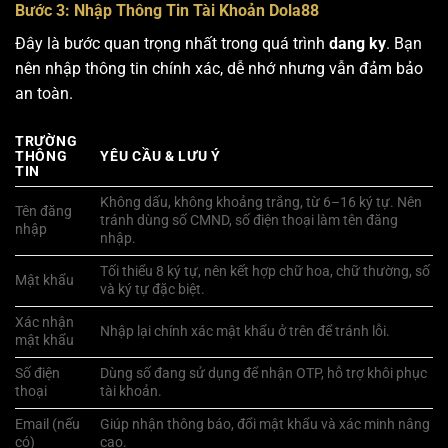
Bước 3: Nhập Thông Tin Tài Khoản Dola88
Đây là bước quan trọng nhất trong quá trình
dang ky
. Bạn
nên nhập thông tin chính xác, dễ nhớ nhưng vẫn đảm bảo
an toàn.
TRƯỜNG
THÔNG
YÊU CẦU & LƯU Ý
TIN
Không dấu, không khoảng trắng, từ 6–16 ký tự. Nên
Tên đăng
tránh dùng số CMND, số điện thoại làm tên đăng
nhập
nhập.
Tối thiểu 8 ký tự, nên kết hợp chữ hoa, chữ thường, số
Mật khẩu
và ký tự đặc biệt.
Xác nhận
Nhập lại chính xác mật khẩu ở trên để tránh lỗi.
mật khẩu
Số điện
Dùng số đang sử dụng để nhận OTP, hỗ trợ khôi phục
thoại
tài khoản.
Email (nếu
Giúp nhận thông báo, đổi mật khẩu và xác minh nâng
có)
cao.