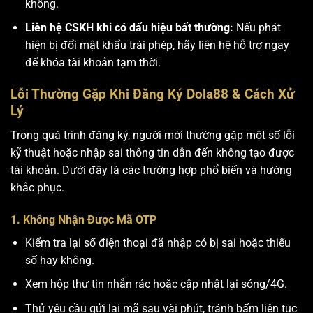
không.
Liên hệ CSKH khi có dấu hiệu bất thường:
Nếu phát
hiện bị đổi mật khẩu trái phép, hãy liên hệ hỗ trợ ngay
để khóa tài khoản tạm thời.
Lỗi Thường Gặp Khi Đăng Ký Dola88 & Cách Xử
Lý
Trong quá trình đăng ký, người mới thường gặp một số lỗi
kỹ thuật hoặc nhập sai thông tin dẫn đến không tạo được
tài khoản. Dưới đây là các trường hợp phổ biến và hướng
khắc phục.
1. Không Nhận Được Mã OTP
Kiểm tra lại số điện thoại đã nhập có bị sai hoặc thiếu
số hay không.
Xem hộp thư tin nhắn rác hoặc cập nhật lại sóng/4G.
Thử yêu cầu gửi lại mã sau vài phút, tránh bấm liên tục