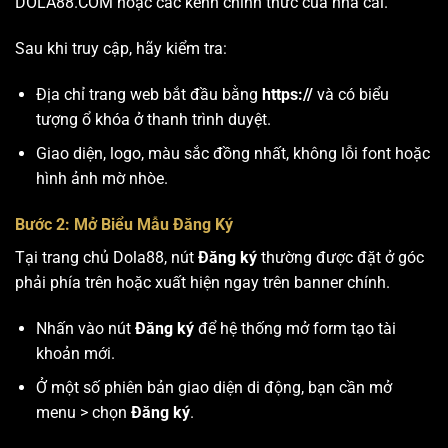
DOLA88.COM hoặc các kênh chính thức của nhà cái.
Sau khi truy cập, hãy kiểm tra:
Địa chỉ trang web bắt đầu bằng
https://
và có biểu
tượng ổ khóa ở thanh trình duyệt.
Giao diện, logo, màu sắc đồng nhất, không lỗi font hoặc
hình ảnh mờ nhòe.
Bước 2: Mở Biểu Mẫu Đăng Ký
Tại trang chủ Dola88, nút
Đăng ký
thường được đặt ở góc
phải phía trên hoặc xuất hiện ngay trên banner chính.
Nhấn vào nút
Đăng ký
để hệ thống mở form tạo tài
khoản mới.
Ở một số phiên bản giao diện di động, bạn cần mở
menu > chọn
Đăng ký
.