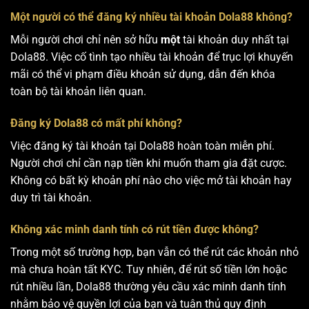
Một người có thể đăng ký nhiều tài khoản Dola88 không?
Mỗi người chơi chỉ nên sở hữu
một
tài khoản duy nhất tại
Dola88. Việc cố tình tạo nhiều tài khoản để trục lợi khuyến
mãi có thể vi phạm điều khoản sử dụng, dẫn đến khóa
toàn bộ tài khoản liên quan.
Đăng ký Dola88 có mất phí không?
Việc đăng ký tài khoản tại Dola88 hoàn toàn miễn phí.
Người chơi chỉ cần nạp tiền khi muốn tham gia đặt cược.
Không có bất kỳ khoản phí nào cho việc mở tài khoản hay
duy trì tài khoản.
Không xác minh danh tính có rút tiền được không?
Trong một số trường hợp, bạn vẫn có thể rút các khoản nhỏ
mà chưa hoàn tất KYC. Tuy nhiên, để rút số tiền lớn hoặc
rút nhiều lần, Dola88 thường yêu cầu xác minh danh tính
nhằm bảo vệ quyền lợi của bạn và tuân thủ quy định