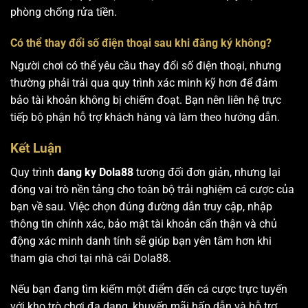
phòng chống rửa tiền.
Có thể thay đổi số điện thoại sau khi đăng ký không?
Người chơi có thể yêu cầu thay đổi số điện thoại, nhưng
thường phải trải qua quy trình xác minh kỹ hơn để đảm
bảo tài khoản không bị chiếm đoạt. Bạn nên liên hệ trực
tiếp bộ phận hỗ trợ khách hàng và làm theo hướng dẫn.
Kết Luận
Quy trình
dang ky Dola88
tương đối đơn giản, nhưng lại
đóng vai trò nền tảng cho toàn bộ trải nghiệm cá cược của
bạn về sau. Việc chọn đúng đường dẫn truy cập, nhập
thông tin chính xác, bảo mật tài khoản cẩn thận và chủ
động xác minh danh tính sẽ giúp bạn yên tâm hơn khi
tham gia chơi tại nhà cái Dola88.
Nếu bạn đang tìm kiếm một điểm đến cá cược trực tuyến
với kho trò chơi đa dạng, khuyến mãi hấp dẫn và hỗ trợ