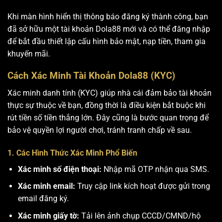
Khi màn hình hiển thị thông báo đăng ký thành công, bạn
đã sở hữu một tài khoản Dola88 mới và có thể đăng nhập
để bắt đầu thiết lập cấu hình bảo mật, nạp tiền, tham gia
khuyến mãi.
Cách Xác Minh Tài Khoản Dola88 (KYC)
Xác minh danh tính (KYC) giúp nhà cái đảm bảo tài khoản
thực sự thuộc về bạn, đồng thời là điều kiện bắt buộc khi
rút tiền số tiền thắng lớn. Đây cũng là bước quan trọng để
bảo vệ quyền lợi người chơi, tránh tranh chấp về sau.
1. Các Hình Thức Xác Minh Phổ Biến
Xác minh số điện thoại:
Nhập mã OTP nhận qua SMS.
Xác minh email:
Truy cập link kích hoạt được gửi trong
email đăng ký.
Xác minh giấy tờ:
Tải lên ảnh chụp CCCD/CMND/hộ