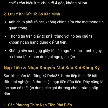
chiếu còn hiệu lực, chụp rõ 4 góc, không bị lóa.
2. Lưu Ý Khi Gửi Hồ Sơ Xác Minh
Ảnh chụp phải rõ nét, không chỉnh sửa che mờ thông tin
quan trọng.
Thông tin trên giấy tờ phải trùng với họ tên chủ tài
khoản ngân hàng dùng để rút tiền.
Không nên sử dụng giấy tờ của người khác, tránh nguy
cơ khóa tài khoản do nghi ngờ gian lận.
Nạp Tiền & Nhận Khuyến Mãi Sau Khi Đăng Ký
Sau khi hoàn tất đăng ký Dola88, bước tiếp theo để bắt
đầu trải nghiệm là thực hiện nạp tiền đầu tiên. Đây cũng là
lúc bạn có thể tận dụng các gói thưởng chào mừng hấp
dẫn.
1. Các Phương Thức Nạp Tiền Phổ Biến