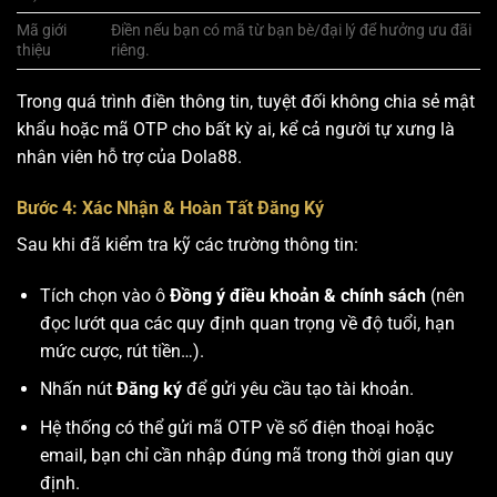
Mã giới
Điền nếu bạn có mã từ bạn bè/đại lý để hưởng ưu đãi
thiệu
riêng.
Trong quá trình điền thông tin, tuyệt đối không chia sẻ mật
khẩu hoặc mã OTP cho bất kỳ ai, kể cả người tự xưng là
nhân viên hỗ trợ của Dola88.
Bước 4: Xác Nhận & Hoàn Tất Đăng Ký
Sau khi đã kiểm tra kỹ các trường thông tin:
Tích chọn vào ô
Đồng ý điều khoản & chính sách
(nên
đọc lướt qua các quy định quan trọng về độ tuổi, hạn
mức cược, rút tiền…).
Nhấn nút
Đăng ký
để gửi yêu cầu tạo tài khoản.
Hệ thống có thể gửi mã OTP về số điện thoại hoặc
email, bạn chỉ cần nhập đúng mã trong thời gian quy
định.