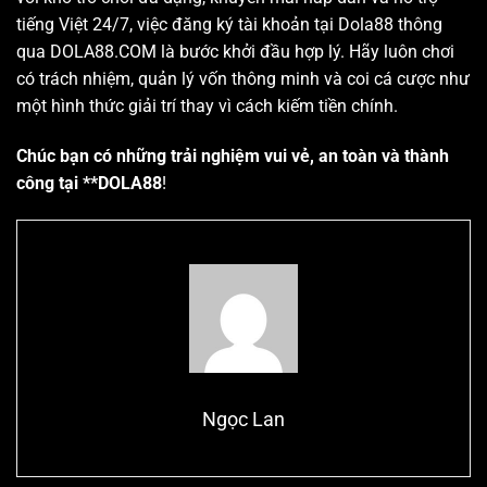
tiếng Việt 24/7, việc đăng ký tài khoản tại Dola88 thông
qua DOLA88.COM là bước khởi đầu hợp lý. Hãy luôn chơi
có trách nhiệm, quản lý vốn thông minh và coi cá cược như
một hình thức giải trí thay vì cách kiếm tiền chính.
Chúc bạn có những trải nghiệm vui vẻ, an toàn và thành
công tại **DOLA88
!
Ngọc Lan