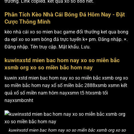
trường. Link copied. ket qua xo so 888 net.
Phân Tích Kèo Nhà Cái Bóng Đá Hôm Nay - Đặt
Cược Thông Minh
kèo nhà cái xo so mien bac game đổi thưởng ket qua bong
da epl xo so xem bóng đá trực tuyến k+ pm. Đăng nhập. ×.
Đăng nhập. Tên truy cập. Mật khẩu. Lưu.
kuwinxstd mien bac hom nay xo so miễn bắc
xsmb org xo so miền bắc hom nay
kuwin xstd mien bac hom nay xo so miễn bắc xsmb org xo
so miền bắc hom nay xổ số miền bắc 2888xsmb xsmn kết
quả xổ số miền nam hôm nayxsmn t5 htxsmb tối
nayxsmbcnht
kuwinxstd mien bac hom nay xo so miễn bắc xsmb org xo so