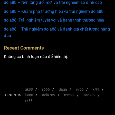
dola88 – Nền tảng đổi mới và trải nghiệm số đỉnh cao
dola88 – Khám phá thương hiệu và trải nghiệm dola88
dola88: Trải nghiệm tuyệt vời và hành trình thương hiệu
dola88 – Trải nghiệm dola88 và đánh giá chất lượng hàng
đầu
Recent Comments
Không có bình luận nào để hiển thị.
gk88
s666
daga
sv66
kl99
FRIENDS:
lixi88
dola789
mm99
sao789
xx88