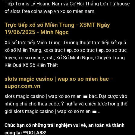
Tiếp Tennis Lý Hoàng Nam và Cơ Hội Thắng Lớn Từ house
of slots free coins|wap vn xo so mien nam.
Trực tiếp xổ số Miền Trung - XSMT Ngày
19/06/2025 - Minh Ngọc
Xổ số trực tiếp Miền Trung: Trường thuật trực tiếp kết quả
xổ số Miền Trung, kqxs truc tiep, xo so truc tiep, xo so truc
tuyen, xo so online, xstt, Xổ Số Minh Ngọc, Chuyên Trang
Kết Quả Xổ Số Kiến Thiết
slots magic casino | wap xo so mien bac -
supor.com.vn
slots magic casino | wap xo so mien 💼 bac, Đặt cược vào
những chú chó thua cuộc: Ý nghĩa và chiến lượcTrong thế
giới slots magic casino | wap xo so mien 💼 ...
Chúc bạn có những trải nghiệm vui vẻ, an toàn và thành
công tại **DOLA88
!