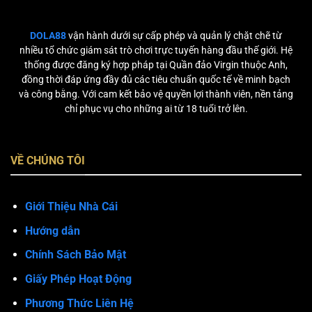
DOLA88
vận hành dưới sự cấp phép và quản lý chặt chẽ từ
nhiều tổ chức giám sát trò chơi trực tuyến hàng đầu thế giới. Hệ
thống được đăng ký hợp pháp tại Quần đảo Virgin thuộc Anh,
đồng thời đáp ứng đầy đủ các tiêu chuẩn quốc tế về minh bạch
và công bằng. Với cam kết bảo vệ quyền lợi thành viên, nền tảng
chỉ phục vụ cho những ai từ 18 tuổi trở lên.
VỀ CHÚNG TÔI
Giới Thiệu Nhà Cái
Hướng dẫn
Chính Sách Bảo Mật
Giấy Phép Hoạt Động
Phương Thức Liên Hệ