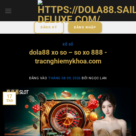
Bỏ
qua
nội
dung
ĐĂNG KÝ
ĐĂNG NHẬP
XỔ SỐ
dola88 xo so – so xo 888 -
tracnghiemykhoa.com
ĐĂNG VÀO
THÁNG 08 09, 2026
BỞI
NGỌC LAN
17
Th9