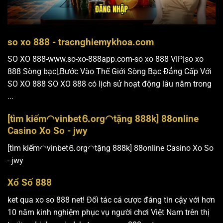
so xo 888 - tracnghiemykhoa.com
SO XO 888-www.so-xo-888app.com-so xo 888 VIP|so xo
888 Sòng bạc|,Bước Vào Thế Giới Sòng Bạc Đẳng Cấp Với
SO XO 888 SO XO 888 có lịch sử hoạt động lâu năm trong
...
[tìm kiếm◠vinbet⒍org◠tặng 888k] 88online
Casino Xo So - jwy
[tìm kiếm◠vinbet⒍org◠tặng 888k] 88online Casino Xo So
- jwy
Xổ Số 888
ket qua xo so 888 net! Đối tác cá cược đáng tin cậy với hơn
10 năm kinh nghiệm phục vụ người chơi Việt Nam trên thị