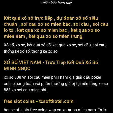
miền bắc hom nay
Kết quả xổ số trực tiếp , dự đoán xổ số siêu
chuẩn , soi cau xo so mien bac, soi cầu , soi cau
lo to , ket qua xo so mien bac , ket qua xo so
mien nam , ket qua xo so mien trung
Xổ số, xo so, kết quả xổ số, ket qua xo so, soi cầu, soi cau,
thống kê xổ số, thong ke xo so
XỔ SỐ VIỆT NAM - Trực Tiếp Kết Quả Xổ Số
MINH NGỌC
xo so 888 vn soi cau mien phi,Tham gia giải đấu poker
online hàng tuần với phần thưởng giá trị tại nền tảng xo so
888 vn soi cau mien phi.
free slot coins - tcsofthotel.com
house of slots free coins|wap vn xo ❤️ so mien nam, Trực