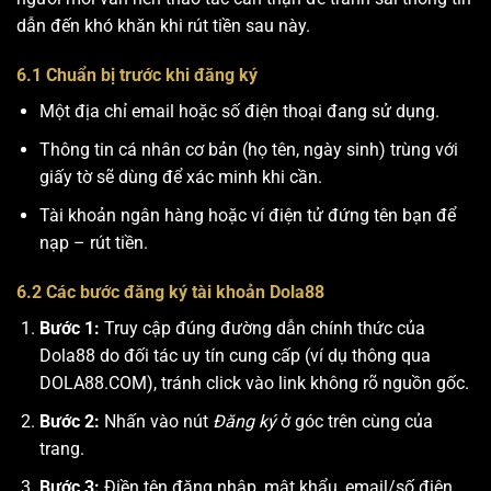
dẫn đến khó khăn khi rút tiền sau này.
6.1 Chuẩn bị trước khi đăng ký
Một địa chỉ email hoặc số điện thoại đang sử dụng.
Thông tin cá nhân cơ bản (họ tên, ngày sinh) trùng với
giấy tờ sẽ dùng để xác minh khi cần.
Tài khoản ngân hàng hoặc ví điện tử đứng tên bạn để
nạp – rút tiền.
6.2 Các bước đăng ký tài khoản Dola88
Bước 1:
Truy cập đúng đường dẫn chính thức của
Dola88 do đối tác uy tín cung cấp (ví dụ thông qua
DOLA88.COM), tránh click vào link không rõ nguồn gốc.
Bước 2:
Nhấn vào nút
Đăng ký
ở góc trên cùng của
trang.
Bước 3:
Điền tên đăng nhập, mật khẩu, email/số điện