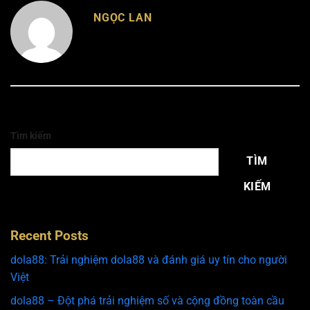
NGỌC LAN
Tìm kiếm
TÌM
KIẾM
Recent Posts
dola88: Trải nghiệm dola88 và đánh giá uy tín cho người
Việt
dola88 – Đột phá trải nghiệm số và cộng đồng toàn cầu