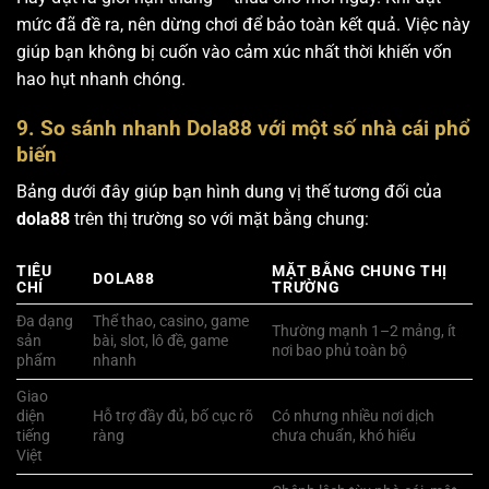
mức đã đề ra, nên dừng chơi để bảo toàn kết quả. Việc này
giúp bạn không bị cuốn vào cảm xúc nhất thời khiến vốn
hao hụt nhanh chóng.
9. So sánh nhanh Dola88 với một số nhà cái phổ
biến
Bảng dưới đây giúp bạn hình dung vị thế tương đối của
dola88
trên thị trường so với mặt bằng chung:
TIÊU
MẶT BẰNG CHUNG THỊ
DOLA88
CHÍ
TRƯỜNG
Đa dạng
Thể thao, casino, game
Thường mạnh 1–2 mảng, ít
sản
bài, slot, lô đề, game
nơi bao phủ toàn bộ
phẩm
nhanh
Giao
diện
Hỗ trợ đầy đủ, bố cục rõ
Có nhưng nhiều nơi dịch
tiếng
ràng
chưa chuẩn, khó hiểu
Việt