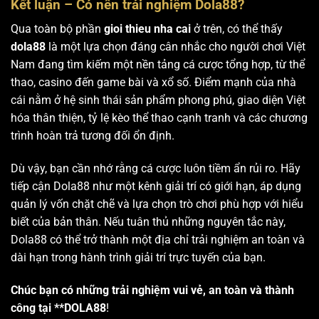
Kết luận – Có nên trải nghiệm Dola88?
Qua toàn bộ phần
gioi thieu nha cai
ở trên, có thể thấy
dola88
là một lựa chọn đáng cân nhắc cho người chơi Việt
Nam đang tìm kiếm một nền tảng cá cược tổng hợp, từ thể
thao, casino đến game bài và xổ số. Điểm mạnh của nhà
cái nằm ở hệ sinh thái sản phẩm phong phú, giao diện Việt
hóa thân thiện, tỷ lệ kèo thể thao cạnh tranh và các chương
trình hoàn trả tương đối ổn định.
Dù vậy, bạn cần nhớ rằng cá cược luôn tiềm ẩn rủi ro. Hãy
tiếp cận Dola88 như một kênh giải trí có giới hạn, áp dụng
quản lý vốn chặt chẽ và lựa chọn trò chơi phù hợp với hiểu
biết của bản thân. Nếu tuân thủ những nguyên tắc này,
Dola88 có thể trở thành một địa chỉ trải nghiệm an toàn và
dài hạn trong hành trình giải trí trực tuyến của bạn.
Chúc bạn có những trải nghiệm vui vẻ, an toàn và thành
công tại **DOLA88
!