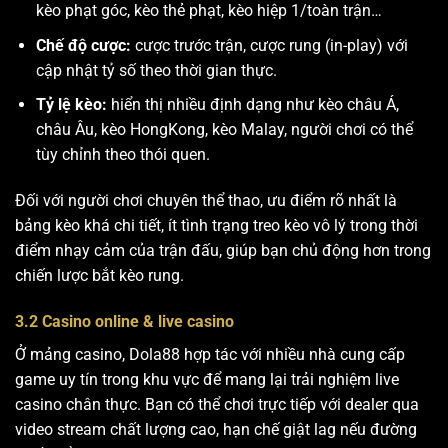
kèo phạt góc, kèo thẻ phạt, kèo hiệp 1/toàn trận…
Chế độ cược:
cược trước trận, cược rung (in-play) với
cập nhật tỷ số theo thời gian thực.
Tỷ lệ kèo:
hiển thị nhiều định dạng như kèo châu Á,
châu Âu, kèo HongKong, kèo Malay, người chơi có thể
tùy chỉnh theo thói quen.
Đối với người chơi chuyên thể thao, ưu điểm rõ nhất là
bảng kèo khá chi tiết, ít tình trạng treo kèo vô lý trong thời
điểm nhạy cảm của trận đấu, giúp bạn chủ động hơn trong
chiến lược bắt kèo rung.
3.2 Casino online & live casino
Ở mảng casino, Dola88 hợp tác với nhiều nhà cung cấp
game uy tín trong khu vực để mang lại trải nghiệm live
casino chân thực. Bạn có thể chơi trực tiếp với dealer qua
video stream chất lượng cao, hạn chế giật lag nếu đường