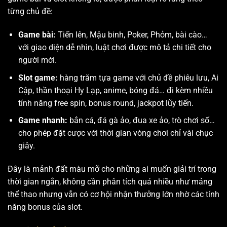
từng chủ đề:
Game bài:
Tiến lên, Mậu binh, Poker, Phỏm, bài cào…
với giao diện dễ nhìn, luật chơi được mô tả chi tiết cho
người mới.
Slot game:
hàng trăm tựa game với chủ đề phiêu lưu, Ai
Cập, thần thoại Hy Lạp, anime, bóng đá… đi kèm nhiều
tính năng free spin, bonus round, jackpot lũy tiến.
Game nhanh:
bắn cá, đá gà ảo, đua xe ảo, trò chơi số…
cho phép đặt cược với thời gian vòng chơi chỉ vài chục
giây.
Đây là mảnh đất màu mỡ cho những ai muốn giải trí trong
thời gian ngắn, không cần phân tích quá nhiều như mảng
thể thao nhưng vẫn có cơ hội nhận thưởng lớn nhờ các tính
năng bonus của slot.