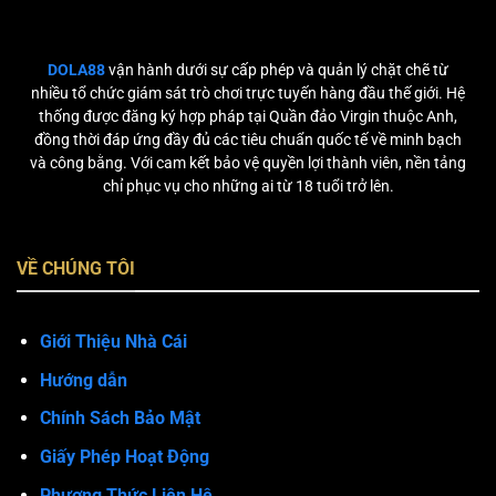
DOLA88
vận hành dưới sự cấp phép và quản lý chặt chẽ từ
nhiều tổ chức giám sát trò chơi trực tuyến hàng đầu thế giới. Hệ
thống được đăng ký hợp pháp tại Quần đảo Virgin thuộc Anh,
đồng thời đáp ứng đầy đủ các tiêu chuẩn quốc tế về minh bạch
và công bằng. Với cam kết bảo vệ quyền lợi thành viên, nền tảng
chỉ phục vụ cho những ai từ 18 tuổi trở lên.
VỀ CHÚNG TÔI
Giới Thiệu Nhà Cái
Hướng dẫn
Chính Sách Bảo Mật
Giấy Phép Hoạt Động
Phương Thức Liên Hệ