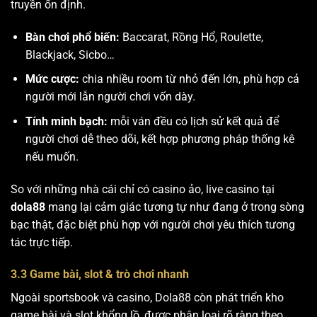
truyền ổn định.
Bàn chơi phổ biến:
Baccarat, Rồng Hổ, Roulette,
Blackjack, Sicbo…
Mức cược:
chia nhiều room từ nhỏ đến lớn, phù hợp cả
người mới lẫn người chơi vốn dày.
Tính minh bạch:
mỗi ván đều có lịch sử kết quả để
người chơi dễ theo dõi, kết hợp phương pháp thống kê
nếu muốn.
So với những nhà cái chỉ có casino ảo, live casino tại
dola88
mang lại cảm giác tương tự như đang ở trong sòng
bạc thật, đặc biệt phù hợp với người chơi yêu thích tương
tác trực tiếp.
3.3 Game bài, slot & trò chơi nhanh
Ngoài sportsbook và casino, Dola88 còn phát triển kho
game bài và slot khổng lồ, được phân loại rõ ràng theo