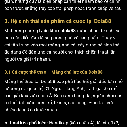
gian, nhưng đây là biện pháp cần thiết nhằm bảo vệ chính
bạn trước những truy cập trái phép hoặc tranh chấp về sau.
3. Hệ sinh thái sản phẩm cá cược tại Dola88
Một trong những lý do khiến
dola88
được nhắc đến nhiều
trên các diễn đàn là sự phong phú về sản phẩm. Thay vì
chỉ tập trung vào một mảng, nhà cái xây dựng hệ sinh thái
đa dạng để đáp ứng cả người chơi thích chiến thuật lẫn
người ưa giải trí nhanh.
3.1 Cá cược thể thao – Mảng chủ lực của Dola88
Mảng thể thao tại Dola88 bao phủ hầu hết giải đấu lớn nhỏ
từ bóng đá quốc tế, C1, Ngoại Hạng Anh, La Liga cho đến
các giải khu vực châu Á. Bên cạnh bóng đá, người chơi còn
có thể đặt cược bóng rổ, tennis, cầu lông, eSports… với
nhiều dạng kèo khác nhau.
Loại kèo phổ biến:
Handicap (kèo châu Á), tài xỉu, 1x2,