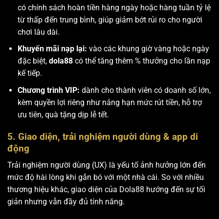
có chính sách hoàn tiền hàng ngày hoặc hàng tuần tỷ lệ
từ thấp đến trung bình, giúp giảm bớt rủi ro cho người
chơi lâu dài.
Khuyến mãi nạp lại:
vào các khung giờ vàng hoặc ngày
đặc biệt,
dola88
có thể tăng thêm % thưởng cho lần nạp
kế tiếp.
Chương trình VIP:
dành cho thành viên có doanh số lớn,
kèm quyền lợi riêng như nâng hạn mức rút tiền, hỗ trợ
ưu tiên, quà tặng dịp lễ tết.
5. Giao diện, trải nghiệm người dùng & app di
động
Trải nghiệm người dùng (UX) là yếu tố ảnh hưởng lớn đến
mức độ hài lòng khi gắn bó với một nhà cái. So với nhiều
thương hiệu khác, giao diện của Dola88 hướng đến sự tối
giản nhưng vẫn đầy đủ tính năng.