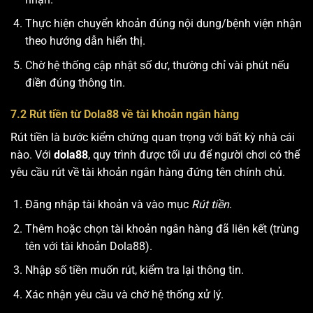
Thực hiện chuyển khoản đúng nội dung/bệnh viện nhận
theo hướng dẫn hiển thị.
Chờ hệ thống cập nhật số dư, thường chỉ vài phút nếu
điền đúng thông tin.
7.2 Rút tiền từ Dola88 về tài khoản ngân hàng
Rút tiền là bước kiểm chứng quan trọng với bất kỳ nhà cái
nào. Với
dola88
, quy trình được tối ưu để người chơi có thể
yêu cầu rút về tài khoản ngân hàng đứng tên chính chủ.
Đăng nhập tài khoản và vào mục
Rút tiền
.
Thêm hoặc chọn tài khoản ngân hàng đã liên kết (trùng
tên với tài khoản Dola88).
Nhập số tiền muốn rút, kiểm tra lại thông tin.
Xác nhận yêu cầu và chờ hệ thống xử lý.