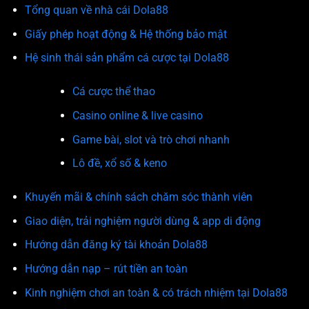
Tổng quan về nhà cái Dola88
Giấy phép hoạt động & Hệ thống bảo mật
Hệ sinh thái sản phẩm cá cược tại Dola88
Cá cược thể thao
Casino online & live casino
Game bài, slot và trò chơi nhanh
Lô đề, xổ số & keno
Khuyến mãi & chính sách chăm sóc thành viên
Giao diện, trải nghiệm người dùng & app di động
Hướng dẫn đăng ký tài khoản Dola88
Hướng dẫn nạp – rút tiền an toàn
Kinh nghiệm chơi an toàn & có trách nhiệm tại Dola88